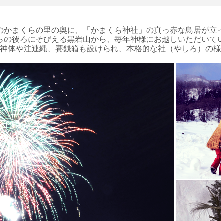
のかまくらの里の奥に、「かまくら神社」の真っ赤な鳥居が立
らの後ろにそびえる黒岩山から、毎年神様にお越しいただいて
神体や注連縄、賽銭箱も設けられ、本格的な社（やしろ）の様