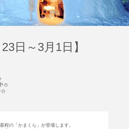
月23日～3月1日】
⛄
中⛄
中⛄
0基程の「かまくら」が登場します。