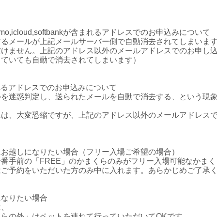
ocomo,icloud,softbankが含まれるアドレスでのお申込みについて
するメールが上記メールサーバー側で自動消去されてしまいま
だけません。上記のアドレス以外のメールアドレスでのお申し
していても自動で消去されてしまいます）
kが含まれるアドレスでのお申込みについて
ルを迷惑判定し、送られたメールを自動で消去する、という現
には、大変恐縮ですが、上記のアドレス以外のメールアドレス
にお越しになりたい場合（フリー入場ご希望の場合）
番手前の「FREE」のかまくらのみがフリー入場可能なかま
はご予約をいただいた方のみ中に入れます。あらかじめご了承
になりたい場合
は、
らの外」はペットを連れて行っていただいてOKです