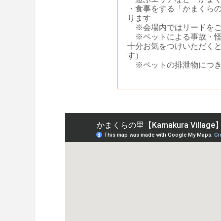
・食事をする「かまくらの
ります
※会場内ではリードをご
※ペットによる事故・怪
十分お気をつけいただく
す）
※ペットの排泄物につき