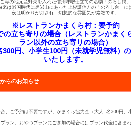
こ等の地元産野菜を入れた信州味噌仕立ての名物「のろし鍋」
由来は戦国時代に黒岩山にあった上杉謙信方の「のろし台」に
夜は明かりが灯され、幻想的な雰囲気が素敵です。
※レストランかまくら村：要予約
での立ち寄りの場合（レストランかまく
ラン以外の立ち寄りの場合）
名300円、小学生100円（未就学児無料）
いたします。
からのお知らせ
合、ご予約は不要ですが、かまくら協力金（大人1名300円、小
のプラン、おやつプランにご参加の場合にはプラン代金に含ま