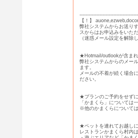
--------------------------------------
【！】 auone,ezweb,d
弊社システムからお送り
スからはお申込みをいた
（迷惑メール設定を解除
★Hotmail/outloo
弊社システムからのメー
ます。
メールの不着が続く場合
ださい。
★プランのご予約をせず
「かまくら」については一
※他のかまくらについて
★ペットを連れてお越し
レストランかまくら村内
・遊ぶエリアなど「かまく