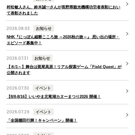
村松敏人さん、鈴木誠一さんが長野県観光機構功労者表彰におい
て表彰されました
2026.08.03
お知らせ
NHK『にっぽん縦断こころ旅 ～2026秋の旅～』 思い出の場所・
エピソード募集中！
2026.07.31
お知らせ
【８/1～】舞台は斑尾高原！リアル探索ゲーム「Field Quest」が
公開されます
2026.07.30
イベント
【8/8-8/16】いいやま北竜湖カヌーまつり2026 開催！
2026.07.29
イベント
「全国棚田行脚！キャンペーン」開催！