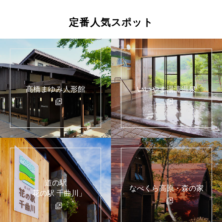
定番人気スポット
高橋まゆみ人形館
いいやま湯滝温泉
道の駅
なべくら高原・森の家
「花の駅 千曲川」