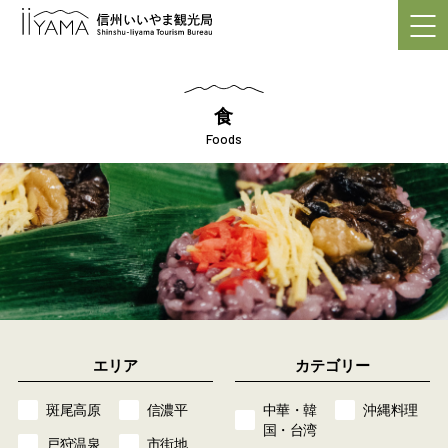
食
Foods
エリア
カテゴリー
斑尾高原
信濃平
中華・韓
沖縄料理
国・台湾
戸狩温泉
市街地