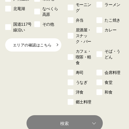
モーニン
ラーメン
北竜湖
なべくら
グ
高原
弁当
たこ焼き
国道117号
その他
線沿い
居酒屋・
カレー
スナッ
ク・バー
エリアの確認はこちら
カフェ・
そば・う
喫茶・軽
どん
食
寿司
会席料理
うなぎ
食堂
洋食
和食
郷土料理
検索