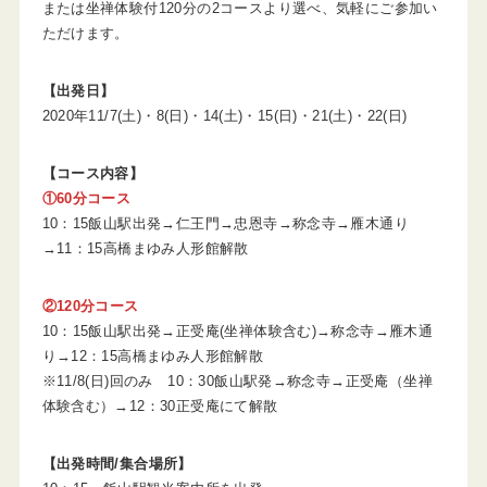
または坐禅体験付120分の2コースより選べ、気軽にご参加い
ただけます。
【出発日】
2020年11/7(土)・8(日)・14(土)・15(日)・21(土)・22(日)
【コース内容】
①60分コース
10：15飯山駅出発→仁王門→忠恩寺→称念寺→雁木通り
→11：15高橋まゆみ人形館解散
②120分コース
10：15飯山駅出発→正受庵(坐禅体験含む)→称念寺→雁木通
り→12：15高橋まゆみ人形館解散
※11/8(日)回のみ 10：30飯山駅発→称念寺→正受庵（坐禅
体験含む）→12：30正受庵にて解散
【出発時間/集合場所】