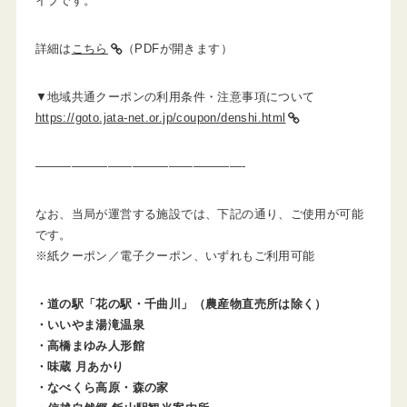
イプです。
詳細は
こちら
（PDFが開きます）
▼地域共通クーポンの利用条件・注意事項について
https://goto.jata-net.or.jp/coupon/denshi.html
—————————————————-
なお、当局が運営する施設では、下記の通り、ご使用が可能
です。
※紙クーポン／電子クーポン、いずれもご利用可能
・道の駅「花の駅・千曲川」（農産物直売所は除く）
・いいやま湯滝温泉
・高橋まゆみ人形館
・味蔵 月あかり
・なべくら高原・森の家