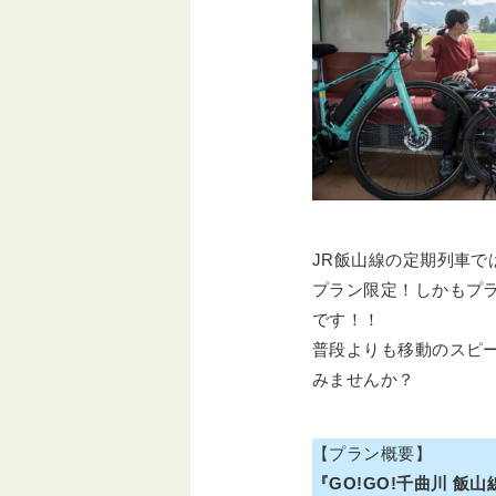
JR飯山線の定期列車
プラン限定！しかもプラ
です！！
普段よりも移動のスピ
みませんか？
【プラン概要】
『GO!GO!千曲川 飯