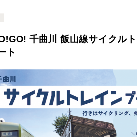
ト
GO!GO! 千曲川 飯山線サイク
ート