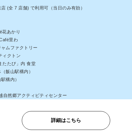
 (全 7 店舗) で利用可（当日のみ有効）
：
fé花あかり
afé里わ
ジャムファクトリー
ティクトン
またたび」内 食堂
ぺ（飯山駅構内）
山駅構内）
信越自然郷アクティビティセンター
詳細はこちら