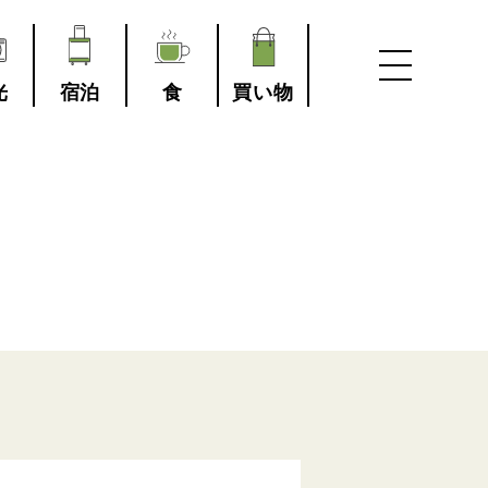
光
宿泊
食
買い物