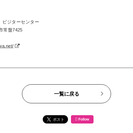
」ビジターセンター
市常盤7425
wa.net/
一覧に戻る
Follow