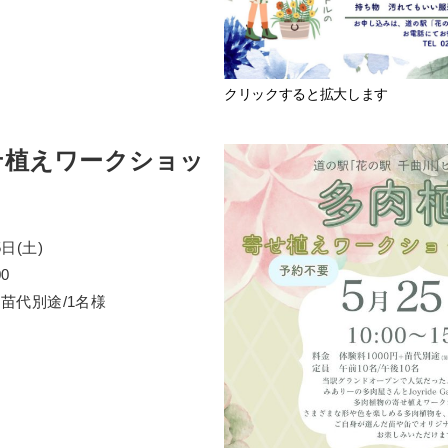
クリックすると拡大します
せ植えワークショッ
日(土)
0
+苗代別途/1名様