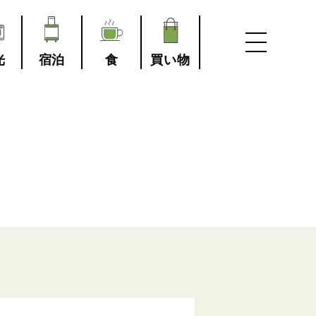
光
宿泊
食
買い物