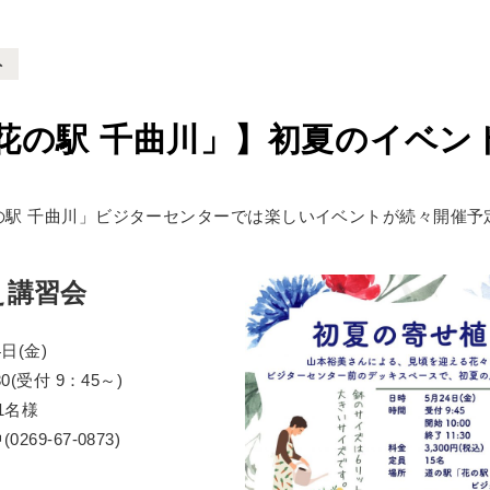
ト
花の駅 千曲川」】初夏のイベン
の駅 千曲川」ビジターセンターでは楽しいイベントが続々開催予
え講習会
日(金)
0(受付 9：45～)
/1名様
9-67-0873)