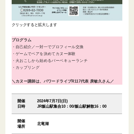
クリックすると拡大します
プログラム
・自己紹介／一対一でプロフィール交換
・ゲームでペアを決めてカヌー体験
・火おこしから始めるバーベキューランチ
・カップリング
＼カヌー講師は、パワードライブR117代表 庚敏久さん／
開催
2024年7月7日(日)
日時
JR飯山駅集合10：00/飯山駅解散16：00
開催
北竜湖
場所