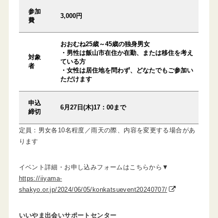
参加
3,000円
費
おおむね25歳～45歳の独身男女
・男性は飯山市在住か在勤、または移住を考え
対象
ている方
者
・女性は居住地を問わず、どなたでもご参加い
ただけます
申込
6月27日(木)17：00まで
締切
定員：男女各10名程度／雨天の際、内容を変更する場合があ
ります
イベント詳細・お申し込みフォームはこちらから▼
https://iiyama-
shakyo.or.jp/2024/06/05/konkatsuevent20240707/
いいやま出会いサポートセンター