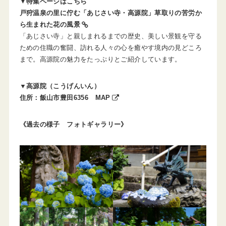
▼
特集ページはこちら
戸狩温泉の里に佇む「あじさい寺・高源院」草取りの苦労か
ら生まれた花の風景
「あじさい寺」と親しまれるまでの歴史、美しい景観を守る
ための住職の奮闘、訪れる人々の心を癒やす境内の見どころ
まで。高源院の魅力をたっぷりとご紹介しています。
▼高源院（こうげんいん）
住所：飯山市豊田6356
MAP
《過去の様子 フォトギャラリー》