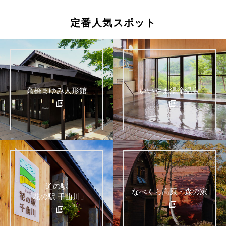
定番人気スポット
高橋まゆみ人形館
いいやま湯滝温泉
道の駅
なべくら高原・森の家
「花の駅 千曲川」