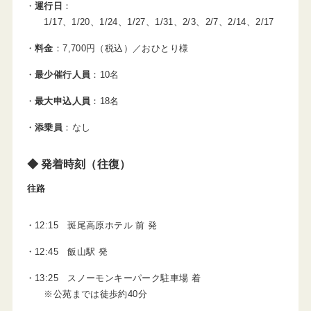
運行日
：
1/17、1/20、1/24、1/27、1/31、2/3、2/7、2/14、2/17
料金
：7,700円（税込）／おひとり様
最少催行人員
：10名
最大申込人員
：18名
添乗員
：なし
◆ 発着時刻（往復）
往路
12:15 斑尾高原ホテル 前 発
12:45 飯山駅 発
13:25 スノーモンキーパーク駐車場 着
※公苑までは徒歩約40分