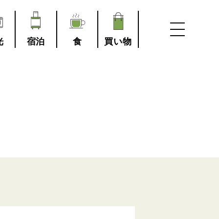
光
宿泊
食
買い物