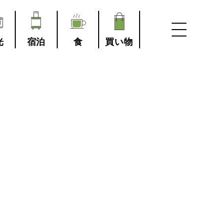
光
宿泊
食
買い物