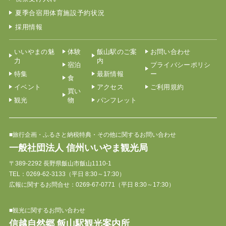
夏季合宿用体育施設予約状況
採用情報
いいやまの魅
体験
飯山駅のご案
お問い合わせ
力
内
宿泊
プライバシーポリシ
特集
最新情報
ー
食
イベント
アクセス
ご利用規約
買い
観光
物
パンフレット
■旅行企画・ふるさと納税特典・その他に関するお問い合わせ
一般社団法人 信州いいやま観光局
〒389-2292 長野県飯山市飯山1110-1
TEL：
0269-62-3133
（平日 8:30～17:30）
広報に関するお問合せ：0269-67-0771（平日 8:30～17:30）
■観光に関するお問い合わせ
信越自然郷 飯山駅観光案内所