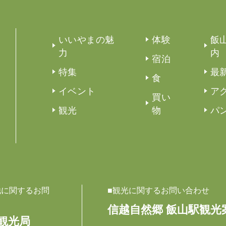
いいやまの魅
体験
飯
力
内
宿泊
特集
最
食
イベント
ア
買い
観光
物
パ
他に関するお問
■観光に関するお問い合わせ
信越自然郷 飯山駅観光
観光局