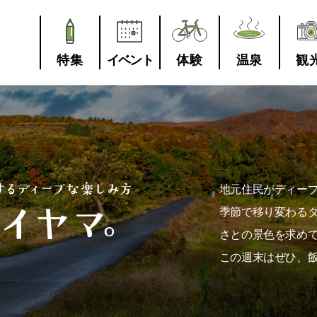
特集
イベント
体験
温泉
観
地元住民がディー
季節で移り変わる
さとの景色を求め
この週末はぜひ、