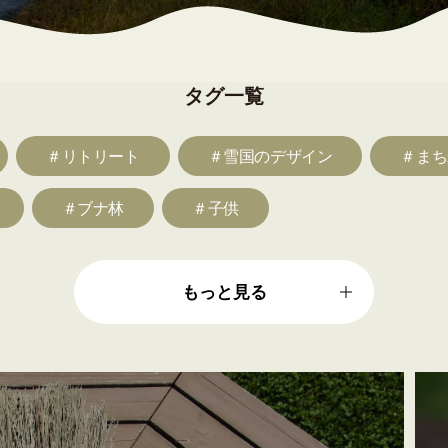
タグ一覧
＃リトリート
＃雪国のデザイン
＃まち
＃ブナ林
＃子供
もっと見る