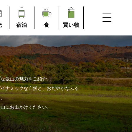
光
宿泊
食
買い物
プな飯山の魅力をご紹介。
ダイナミックな自然と、おだやかなふる
て、
飯山にお出かけください。