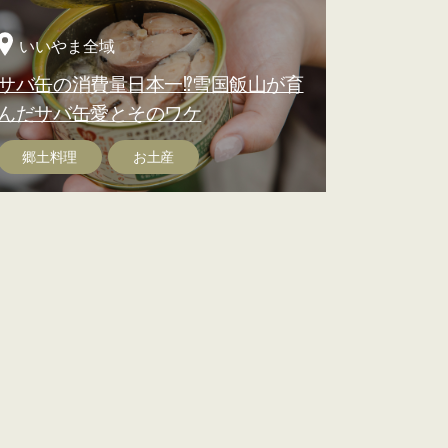
いいやま全域
サバ缶の消費量日本一⁉雪国飯山が育
んだサバ缶愛とそのワケ
郷土料理
お土産