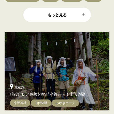
もっと見る
北竜湖
現役山伏と修験の地『小菅』へ！山伏体験
小菅神社
山伏体験
みゆきポーク