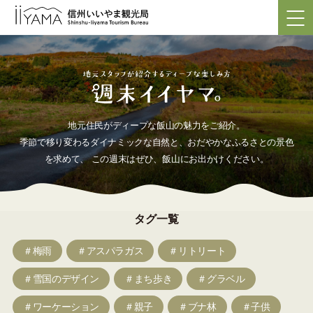
地元住民がディープな飯山の魅力をご紹介。
季節で移り変わるダイナミックな自然と、おだやかなふるさとの景色
を求めて、
この週末はぜひ、飯山にお出かけください。
タグ一覧
＃梅雨
＃アスパラガス
＃リトリート
＃雪国のデザイン
＃まち歩き
＃グラベル
＃ワーケーション
＃親子
＃ブナ林
＃子供