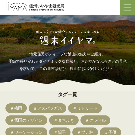
地元住民がディープな飯山の魅力をご紹介。
季節で移り変わるダイナミックな自然と、おだやかなふるさとの景色
を求めて、
この週末はぜひ、飯山にお出かけください。
タグ一覧
＃梅雨
＃アスパラガス
＃リトリート
＃雪国のデザイン
＃まち歩き
＃グラベル
＃ワーケーション
＃親子
＃ブナ林
＃子供