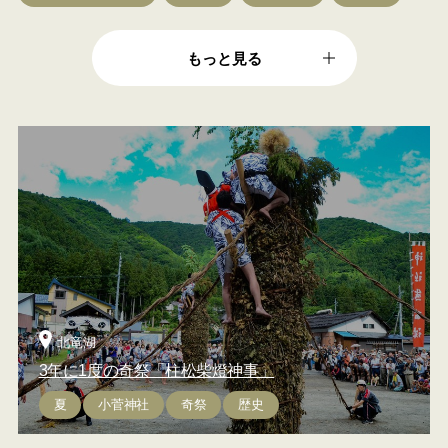
もっと見る
北竜湖
3年に1度の奇祭「柱松柴燈神事」
夏
小菅神社
奇祭
歴史