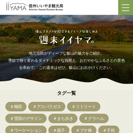
地元住民がディープな飯山の魅力をご紹介。
季節で移り変わるダイナミックな自然と、おだやかなふるさとの景色
を求めて、
この週末はぜひ、飯山にお出かけください。
タグ一覧
＃梅雨
＃アスパラガス
＃リトリート
＃雪国のデザイン
＃まち歩き
＃グラベル
＃ワーケーション
＃親子
＃ブナ林
＃子供