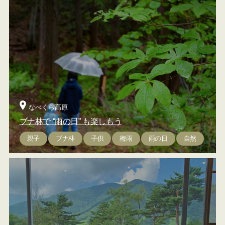
なべくら高原
ブナ林で “雨の日” も楽しもう
親子
ブナ林
子供
梅雨
雨の日
自然