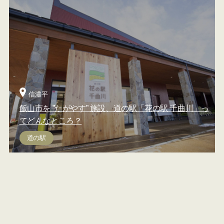
信濃平
飯山市を ”たがやす” 施設、道の駅「花の駅 千曲川」っ
てどんなところ？
道の駅