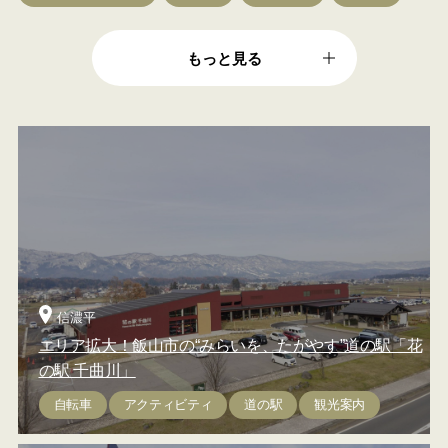
もっと見る
信濃平
エリア拡大！飯山市の“みらいを、たがやす”道の駅「花
の駅 千曲川」
自転車
アクティビティ
道の駅
観光案内