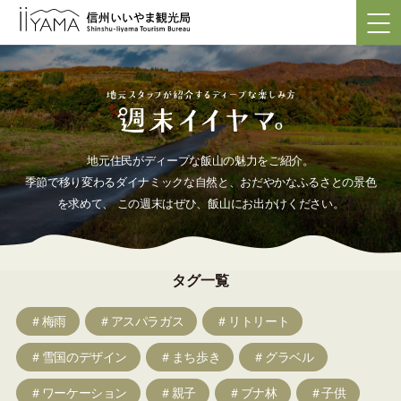
地元住民がディープな飯山の魅力をご紹介。
季節で移り変わるダイナミックな自然と、おだやかなふるさとの景色
を求めて、
この週末はぜひ、飯山にお出かけください。
タグ一覧
＃梅雨
＃アスパラガス
＃リトリート
＃雪国のデザイン
＃まち歩き
＃グラベル
＃ワーケーション
＃親子
＃ブナ林
＃子供