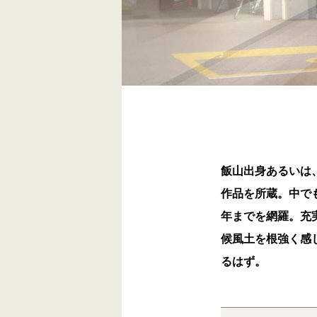
飯山出身あるいは
作品を所蔵。中で
年までを網羅。充
候風土を根強く感
るはず。