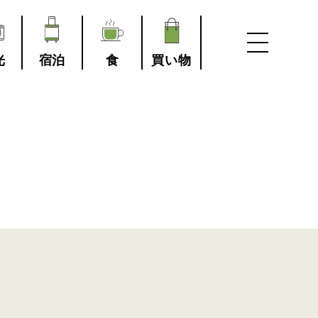
光
宿泊
食
買い物