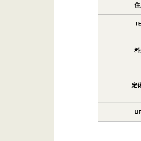
住
T
料
定
U