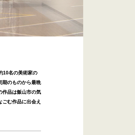
約10名の美術家の
初期のものから最晩
の作品は飯山市の気
なごむ作品に出会え