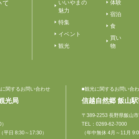
いて
いいやまの
体験
魅力
宿泊
特集
食
イベント
買い
観光
物
他に関するお問い合わせ
■観光に関するお問い合
観光局
信越自然郷 飯山
〒389-2253 長野県飯山市
30）
TEL：
0269-62-7000
平日 8:30～17:30）
（年中無休 4月～11月 9:00