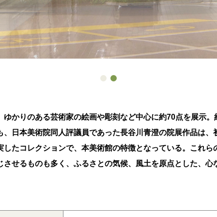
1
2
、ゆかりのある芸術家の絵画や彫刻など中心に約70点を展示。
も、日本美術院同人評議員であった長谷川青澄の院展作品は、
実したコレクションで、本美術館の特徴となっている。これら
じさせるものも多く、ふるさとの気候、風土を原点とした、心