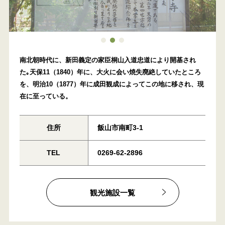
1
2
3
南北朝時代に、新田義定の家臣桐山入道忠道により開基され
た｡天保11（1840）年に、大火に会い焼失廃絶していたところ
を、明治10（1877）年に成田観成によってこの地に移され、現
在に至っている。
住所
飯山市南町3-1
TEL
0269-62-2896
観光施設一覧