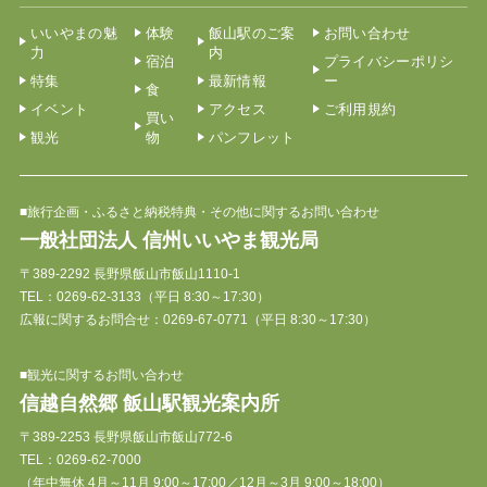
いいやまの魅
体験
飯山駅のご案
お問い合わせ
力
内
宿泊
プライバシーポリシ
特集
最新情報
ー
食
イベント
アクセス
ご利用規約
買い
観光
物
パンフレット
■旅行企画・ふるさと納税特典・その他に関するお問い合わせ
一般社団法人 信州いいやま観光局
〒389-2292 長野県飯山市飯山1110-1
TEL：
0269-62-3133
（平日 8:30～17:30）
広報に関するお問合せ：0269-67-0771（平日 8:30～17:30）
■観光に関するお問い合わせ
信越自然郷 飯山駅観光案内所
〒389-2253 長野県飯山市飯山772-6
TEL：
0269-62-7000
（年中無休 4月～11月 9:00～17:00／12月～3月 9:00～18:00）