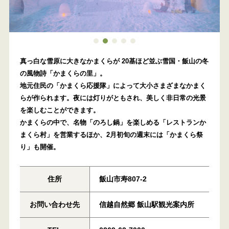
1
2
3
4
5
真っ白な雪原に大きなかまくらが 20基ほど並ぶ雪国・飯山の冬
の風物詩「かまくらの里」。
地元住民の「かまくら応援隊」によって大小さまざまなかまく
らが作られます。夜には灯りがともされ、美しく非日常の光景
を楽しむことができます。
かまくらの中で、名物「のろし鍋」を楽しめる「レストランか
まくら村」を営業するほか、2月初旬の週末には「かまくら祭
り」も開催。
住所
飯山市寿807-2
お問い合わせ先
信越自然郷 飯山駅観光案内所