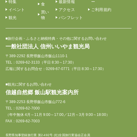
特集
最新情報
ー
食
イベント
アクセス
ご利用規約
買い
観光
物
パンフレット
■旅行企画・ふるさと納税特典・その他に関するお問い合わせ
一般社団法人 信州いいやま観光局
〒389-2292 長野県飯山市飯山1110-1
TEL：
0269-62-3133
（平日 8:30～17:30）
広報に関するお問合せ：0269-67-0771（平日 8:30～17:30）
■観光に関するお問い合わせ
信越自然郷 飯山駅観光案内所
〒389-2253 長野県飯山市飯山772-6
TEL：
0269-62-7000
（年中無休 4月～11月 9:00～17:00／12月～3月 9:00～18:00）
FAX：0269-62-7003
長野県知事登録旅行業 第2-492号 (社)全国旅行業協会正会員