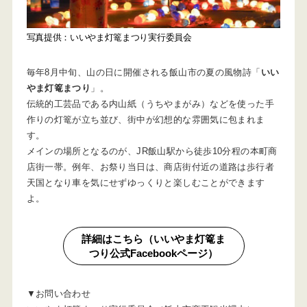
写真提供：いいやま灯篭まつり実行委員会
毎年8月中旬、山の日に開催される飯山市の夏の風物詩「
いい
やま灯篭まつり
」。
伝統的工芸品である内山紙（うちやまがみ）などを使った手
作りの灯篭が立ち並び、街中が幻想的な雰囲気に包まれま
す。
メインの場所となるのが、JR飯山駅から徒歩10分程の本町商
店街一帯。例年、お祭り当日は、商店街付近の道路は歩行者
天国となり車を気にせずゆっくりと楽しむことができます
よ。
詳細はこちら（いいやま灯篭ま
つり公式Facebookページ）
▼お問い合わせ