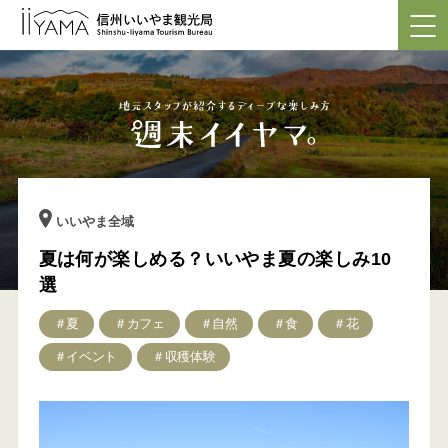
いいやま全域
夏は何が楽しめる？いいやま夏の楽しみ10
選
＃夏
＃カフェ
＃自然
＃食
＃花
＃イベント
＃収穫体験