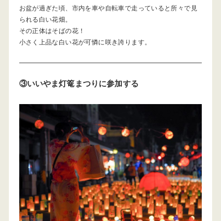
お盆が過ぎた頃、市内を車や自転車で走っていると所々で見
られる白い花畑。
その正体はそばの花！
小さく上品な白い花が可憐に咲き誇ります。
③いいやま灯篭まつりに参加する