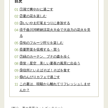
目次
①湖で爽やかに過ごす
②夏の花を楽しむ
③いいやま灯篭まつりに参加する
④千曲川河畔納涼花火大会で大迫力の花火を見
る
⑤旬のフルーツ狩りを楽しむ
⑥夏野菜を収穫する・買う
⑦緑のカーテン、ブナの森を歩く
⑧蛍・星空 美しい夏夜の風景に出会う
⑨信州といえばそば！そばを食す
⑩のんびりカフェで過ごす
この夏は、喧騒から離れてリフレッシュしませ
んか？