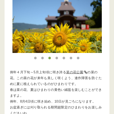
1
2
3
4
5
6
7
例年４月下旬～5月上旬頃に咲き誇る
菜の花公園
の菜の
花。この菜の花が来年も美しく咲くよう、連作障害を防ぐた
めに夏に植えられているのがひまわりです。
春は菜の花、夏はひまわりの黄色い絨毯を楽しむことができ
ますよ。
例年、8月4日頃に咲き始め、10日が見ごろになります。
お盆過ぎには刈り取られる期間超限定のひまわりをお楽しみ
くださいね。