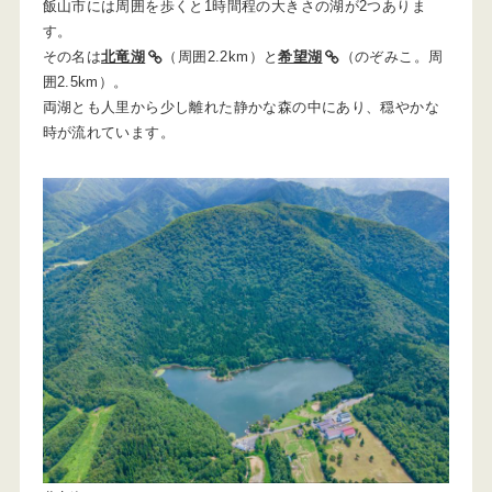
飯山市には周囲を歩くと1時間程の大きさの湖が2つありま
す。
その名は
北竜湖
（周囲2.2km）と
希望湖
（のぞみこ。周
囲2.5km）。
両湖とも人里から少し離れた静かな森の中にあり、穏やかな
時が流れています。