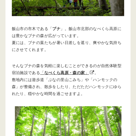
飯山市の市木である「
ブナ
」。飯山市北部のなべくら高原に
は豊かなブナの森が広がっています。
夏には、ブナの葉たちが暑い日差しを遮り、爽やかな気持ち
にさせてくれます。
そんなブナの森を気軽に楽しむことができるのが自然体験型
宿泊施設である
「
なべくら高原・森の家
」
。
敷地内には遊歩道「ぶなの里山こみち」や「ハンモックの
森」が整備され、散歩をしたり、ただただハンモックにゆら
れたり、穏やかな時間を過ごせますよ。