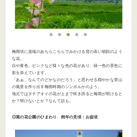
1
2
3
4
5
梅雨頃に道端のあちらこちらでみかける背の高い朝顔のよう
な花。
白や黄色、ピンクなど様々な色の花があり、緑一色の景色に
彩を添えています。
「あぁ、なんてのどかなのだろう」と思わせる穏やかな里山
の風景を作り出す梅雨時期のシンボルかのよう。
地元ではタチアオイの花が上まで咲き誇ると梅雨が明けると
か？明けないとか？なんて話も。
◎菜の花公園のひまわり 例年の見頃：お盆頃