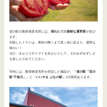
道の駅の農産物直売所には、
採れたての新鮮な夏野菜
が並び
ます。
完熟したトマトは、果肉の隅々まで真っ赤に染まり、濃厚な
味わい！
ぜひ、きゅうりやトマトを丸かじりして、そのみずみずしさ
を楽しんでみてください。
市内には、農産物直売所を併設した施設が、『
道の駅「花の
駅 千曲川」
』と『
いいやま ぶなの駅
』の2箇所あります。