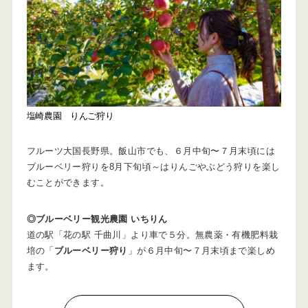
塩崎農園 りんご狩り
フルーツ大国長野県。飯山市でも、６月中旬〜７月末頃には
ブルーベリー狩りを8月下旬頃～はりんごやぶどう狩りを楽し
むことができます。
◎ブルーベリー観光農園 いちりん
道の駅「花の駅 千曲川」より車で５分。無農薬・有機肥料栽
培の「
ブルーベリー狩り
」が６月中旬〜７月末頃まで楽しめ
ます。