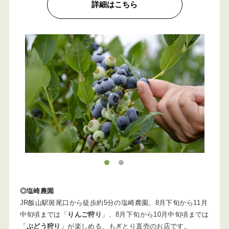
詳細はこちら
1
2
◎塩崎農園
JR飯山駅斑尾口から徒歩約5分の塩崎農園。8月下旬から11月
中旬頃までは「
りんご狩り
」、8月下旬から10月中旬頃までは
「
ぶどう狩り
」が楽しめる、もぎとり直売のお店です。