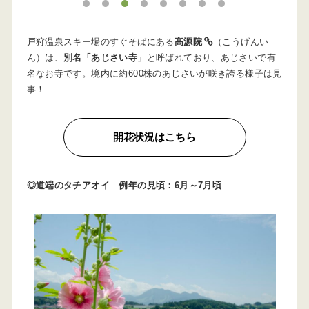
1
2
3
4
5
6
7
8
戸狩温泉スキー場のすぐそばにある
高源院
（こうげんい
ん）は、
別名「あじさい寺」
と呼ばれており、あじさいで有
名なお寺です。境内に約600株のあじさいが咲き誇る様子は見
事！
開花状況はこちら
◎道端のタチアオイ 例年の見頃：6月～7月頃