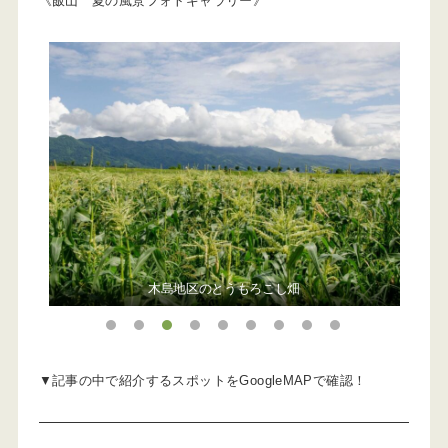
《飯山 夏の風景フォトギャラリー》
福島棚田の里
1
2
3
4
5
6
7
8
9
▼記事の中で紹介するスポットをGoogleMAPで確認！